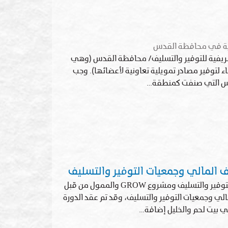
ولية في محافظة القدس
ة الريفية للتوفير والتسليف/ محافظة القدس (وهي
 مبادرة من قبل النساء لتوفير مصادر تمويلية تعاونية لأعضائها). وجب
دس التي صنفت كمنطقة…
 المالي وجمعيات التوفير والتسليف
بناءً على مذكرة التفاهم الموقعة ما بين اتحاد الجمعيات التعاونية للتوفير والتسليف ومشروع GROW والممول من قبل
الي وجمعيات التوفير والتسليف، وقد تم عقد الدورة