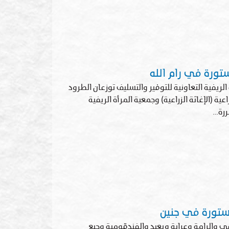
ستورة في رام الله
لريفية التعاونية للتوفير والتسليف توزعان الطرود
عية (الإغاثة الزراعية) وجمعية المرأة الريفية
ررة…
مستورة في جنين
 راعي والرامة وعرابة ويعبد والفندقومية وجبع