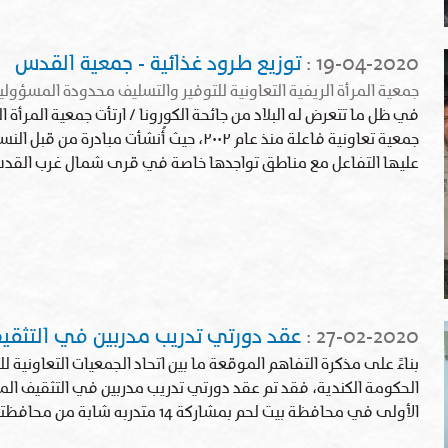
19-04-2020
:
توزيع طرود غذائية - جمعية القدس
جمعية المرأة الريفية التعاونية للتوفير والتسليف محدودة المسؤ
في ظل ما تتعرض له البلاد من جائحة الكورونا / ارتأت جمعية المرأ
جمعية تعاونية فاعلة منذ عام ٢٠٠٢، حيث أُنشأت
عليها التفاعل مع مناطق تواجدها خاصة في قرى شمال غرب الق
27-02-2020
:
عقد دورتي تدريب مدربين في التثقيف
الحكومة الكندية، فقد تم عقد دورتي تدريب مدربين في التثقيف الم
الأولى في محافظة بيت لحم بمشاركة 14 متدربه شابة من محافظتي بيت لحم والخليل إضافة…