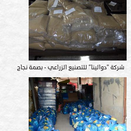
شركة "دوالينا" للتصنيع الزراعي - بصمة نجاح